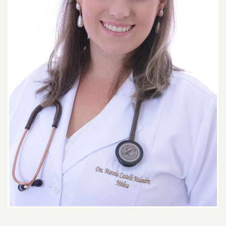
Paciente
A doutora Marcela vem me
acompanhando a alguns meses, foi
ela que me ajudou a chegar no
diagnóstico de endometriose, e a
partir daí consegui começar um
tratamento!!! ótimo atendimento
sempre, uma ótima ouvinte e
medica