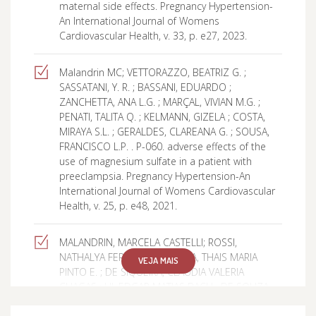
maternal side effects. Pregnancy Hypertension-
An International Journal of Womens
Cardiovascular Health, v. 33, p. e27, 2023.
Malandrin MC; VETTORAZZO, BEATRIZ G. ;
SASSATANI, Y. R. ; BASSANI, EDUARDO ;
ZANCHETTA, ANA L.G. ; MARÇAL, VIVIAN M.G. ;
PENATI, TALITA Q. ; KELMANN, GIZELA ; COSTA,
MIRAYA S.L. ; GERALDES, CLAREANA G. ; SOUSA,
FRANCISCO L.P. . P-060. adverse effects of the
use of magnesium sulfate in a patient with
preeclampsia. Pregnancy Hypertension-An
International Journal of Womens Cardiovascular
Health, v. 25, p. e48, 2021.
MALANDRIN, MARCELA CASTELLI; ROSSI,
NATHALYA FERNANDA ; SOUZA, THAIS MARIA
VEJA MAIS
PINTO E. ; DE SIQUEIRA, CLAUDIA VALERIA
CHAGAS ; HI, EDGAR MATIAS BACH ; DE SOUZA,
FRANCISCO LAZARO PEREIRA ; MINARI, GABRIELA ;