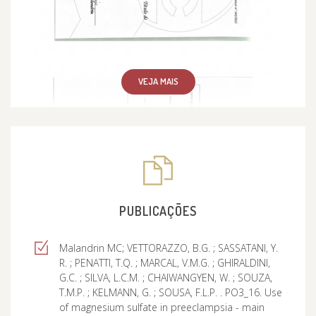
VEJA MAIS
PUBLICAÇÕES
Malandrin MC; VETTORAZZO, B.G. ; SASSATANI, Y.
R. ; PENATTI, T.Q. ; MARCAL, V.M.G. ; GHIRALDINI,
G.C. ; SILVA, L.C.M. ; CHAIWANGYEN, W. ; SOUZA,
T.M.P. ; KELMANN, G. ; SOUSA, F.L.P. . PO3_16. Use
of magnesium sulfate in preeclampsia - main