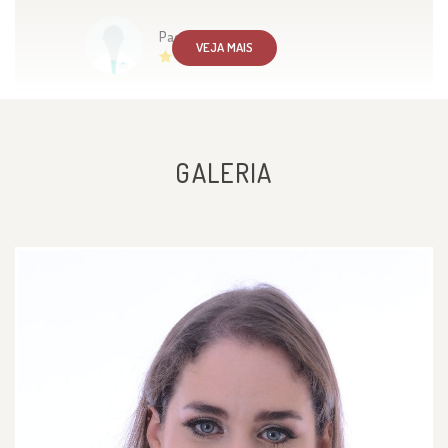
Paciente
VEJA MAIS
GALERIA
A consulta para a inserção do
implanon foi ótima, Dra. Marcela
foi extremamente atenciosa e
cuidadosa durante o
procedimento. Tirou todas as
dúvidas e deu as orientações
necessárias para o processo de
cicatrização.