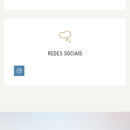
Trabalho/Congresso).
Malandrin MC; Rossi NF ; Pinto e Souza TM ;
Siqueira CVC ; Hi EMB ; Souza FLP ; Minari G ;
Marçal VMG ; Zaher BR ; Garcia JM ; Toledo SF .
Sociodemographic profile of pregnant women
affected by preeclampsia. 2018. (Apresentação
de Trabalho/Congresso).
REDES SOCIAIS
ROSSI, NATHALYA FERNANDA ; MALANDRIN,
MARCELA CASTELLI ; MINARI, GABRIELA ; PINTO E
SOUZA, THAIS MARIA ; PEREIRA DE SOUSA,
FRANCISCO LÁZARO ; ZAHER, BRUNO RAFAEL ;
GARCIA, JOSÉ MARCELO ; DE TOLEDO, SÉRGIO
FLORIANO ; G. MARÇAL, VIVIAN MACEDO ; BACH
HI, EDGAR MATIAS ; CHAGAS DE SIQUEIRA,
CLAUDIA VALÉRIA . 280. Aspects of initial clinical
evaluation of the pregnant woman with pre-
eclampsia. Pregnancy Hypertension-An
International Journal of Womens Cardiovascular